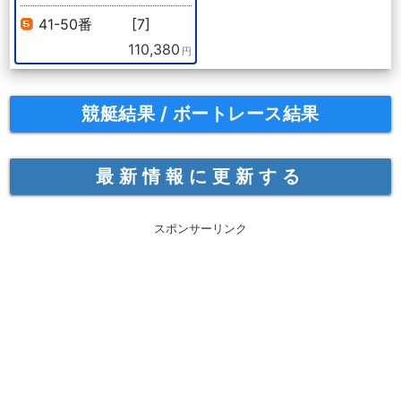
41-50番
[7]
110,380
円
競艇結果 / ボートレース結果
最新情報に更新する
スポンサーリンク