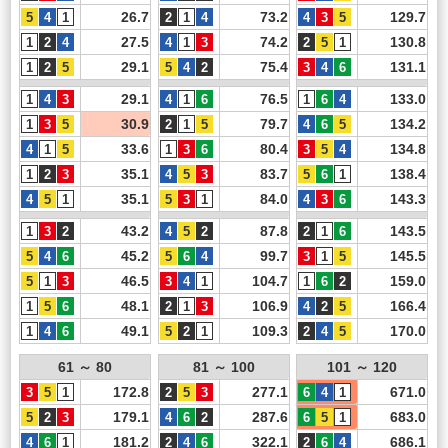
26.7
73.2
129.7
27.5
74.2
130.8
29.1
75.4
131.1
29.1
76.5
133.0
30.9
79.7
134.2
33.6
80.4
134.8
35.1
83.7
138.4
35.1
84.0
143.3
43.2
87.8
143.5
45.2
99.7
145.5
46.5
104.7
159.0
48.1
106.9
166.4
49.1
109.3
170.0
61 ～ 80
81 ～ 100
101 ～ 120
172.8
277.1
671.0
179.1
287.6
683.0
181.2
322.1
686.1