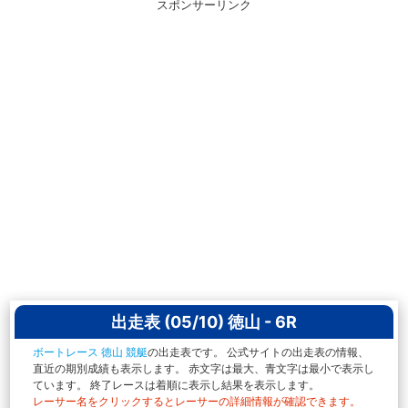
スポンサーリンク
出走表 (05/10) 徳山 - 6R
ボートレース 徳山 競艇
の出走表です。 公式サイトの出走表の情報、
直近の期別成績も表示します。 赤文字は最大、青文字は最小で表示し
ています。 終了レースは着順に表示し結果を表示します。
レーサー名をクリックするとレーサーの詳細情報が確認できます。