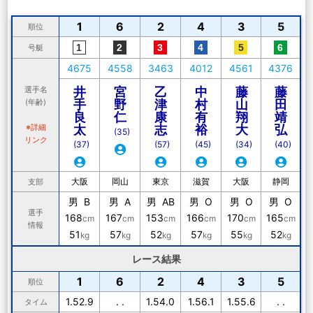
1
6
2
4
3
5
順位
号艇
4675
4558
3463
4012
4561
4376
選手名
井
宮
乙
中
藤
藤
(年齢)
手
野
津
村
山
田
良
仁
康
有
翔
靖
※詳細
太
志
裕
大
弘
(35)
リンク
(37)
(57)
(45)
(34)
(40)
大阪
岡山
東京
滋賀
大阪
静岡
支部
男 B
男 A
男 AB
男 O
男 O
男 O
選手
168
167
153
166
170
165
cm
cm
cm
cm
cm
cm
情報
51
57
52
57
55
52
kg
kg
kg
kg
kg
kg
レース結果
1
6
2
4
3
5
順位
1.52.9
. .
1.54.0
1.56.1
1.55.6
. .
タイム