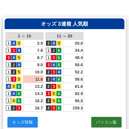
オッズ 3連複 人気順
1 ～ 10
11 ～ 20
2.9
20.0
7.8
34.4
8.7
48.4
9.0
50.6
10.0
52.2
11.6
58.6
13.2
81.6
14.3
92.9
16.2
95.5
16.7
159.3
オッズ情報
パソコン版