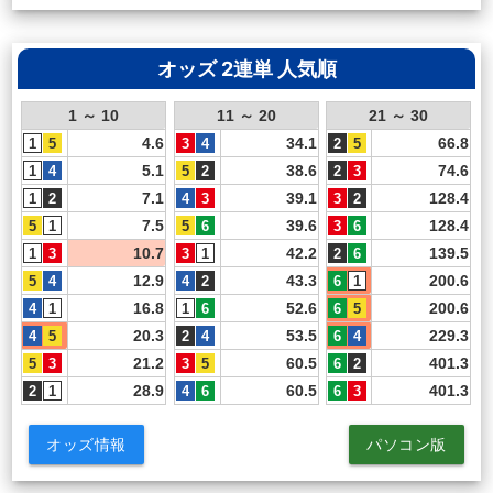
オッズ 2連単 人気順
1 ～ 10
11 ～ 20
21 ～ 30
4.6
34.1
66.8
5.1
38.6
74.6
7.1
39.1
128.4
7.5
39.6
128.4
10.7
42.2
139.5
12.9
43.3
200.6
16.8
52.6
200.6
20.3
53.5
229.3
21.2
60.5
401.3
28.9
60.5
401.3
オッズ情報
パソコン版