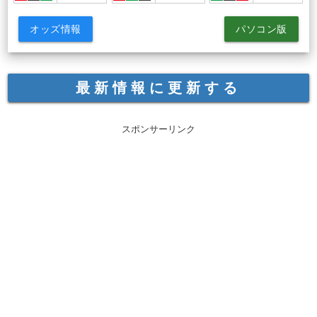
オッズ情報
パソコン版
最新情報に更新する
スポンサーリンク