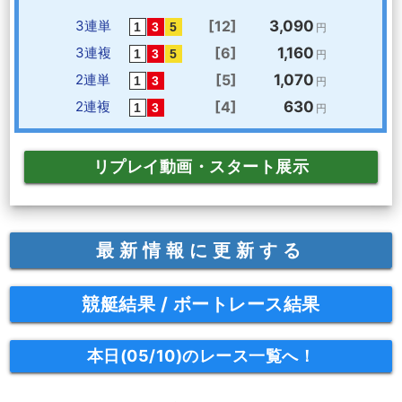
3連単
[12]
3,090
円
3連複
[6]
1,160
円
2連単
[5]
1,070
円
2連複
[4]
630
円
リプレイ動画・スタート展示
最新情報に更新する
競艇結果 / ボートレース結果
本日(05/10)のレース一覧へ！