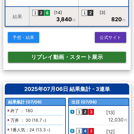
[14]
[3]
結果
3,840
820
円
円
予想・結果
公式サイト
リプレイ動画・スタート展示
2025年07月06日 結果集計 - 3連単
結果集計 (07/06)
出目 (07/06)
終了 ： 180
[13]
12,030
万券 ： 30 (16.7
)
円
%
1番人気：24 (13.3
)
%
[12]