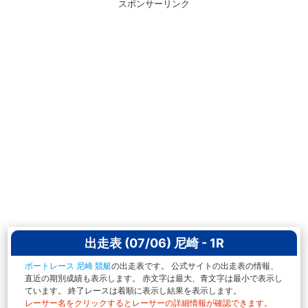
スポンサーリンク
出走表 (07/06) 尼崎 - 1R
ボートレース 尼崎 競艇
の出走表です。 公式サイトの出走表の情報、
直近の期別成績も表示します。 赤文字は最大、青文字は最小で表示し
ています。 終了レースは着順に表示し結果を表示します。
レーサー名をクリックするとレーサーの詳細情報が確認できます。