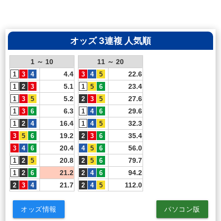
オッズ 3連複 人気順
1 ～ 10
11 ～ 20
4.4
22.6
5.1
23.4
5.2
27.6
6.3
29.6
16.4
32.3
19.2
35.4
20.4
56.0
20.8
79.7
21.2
94.2
21.7
112.0
オッズ情報
パソコン版