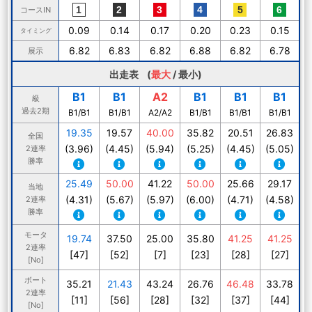
コースIN
0.09
0.14
0.17
0.20
0.23
0.15
タイミング
6.82
6.83
6.82
6.88
6.82
6.78
展示
出走表 (
最大
/
最小
)
B1
B1
A2
B1
B1
B1
級
過去2期
B1/B1
B1/B1
A2/A2
B1/B1
B1/B1
B1/B1
19.35
19.57
40.00
35.82
20.51
26.83
全国
(3.96)
(4.45)
(5.94)
(5.25)
(4.45)
(5.05)
2連率
勝率
25.49
50.00
41.22
50.00
25.66
29.17
当地
(4.31)
(5.67)
(5.97)
(6.00)
(4.71)
(4.58)
2連率
勝率
モータ
19.74
37.50
25.00
35.80
41.25
41.25
2連率
[47]
[52]
[7]
[23]
[28]
[27]
[No]
ボート
35.21
21.43
43.24
26.76
46.48
33.78
2連率
[11]
[56]
[28]
[32]
[37]
[44]
[No]