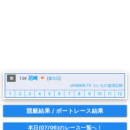
尼崎
般
13#
[
第5日
]
JANBARI.TV ういちの放浪記杯
1
2
3
4
5
6
7
8
9
10
11
12
競艇結果 / ボートレース結果
本日(07/06)のレース一覧へ！