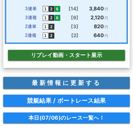
3連単
[14]
3,840
円
3連複
[9]
2,120
円
2連単
[3]
820
円
2連複
[2]
640
円
リプレイ動画・スタート展示
最新情報に更新する
競艇結果 / ボートレース結果
本日(07/06)のレース一覧へ！