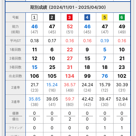
期別成績 (2024/11/01 - 2025/04/30)
号艇
46
47
52
46
47
49
能力
(47)
(45)
(51)
(45)
(47)
(49)
(前期)
0.18
0.17
0.16
0.16
0.19
0.16
平均ST
11
6
22
9
5
10
1着回数
12
10
27
15
7
21
2着回数
15
25
31
18
18
23
3着回数
106
105
134
99
76
102
出走回数
21.7
15.24
36.57
24.24
15.79
30.39
2連率
(23)
(16)
(49)
(24)
(12)
(31)
35.85
39.05
59.7
42.42
39.47
52.94
3連率
(38)
(41)
(80)
(42)
(30)
(54)
0
0
0
0
0
0
優勝
0
0
2
0
0
0
優出
0
0
0
0
1
1
フライング