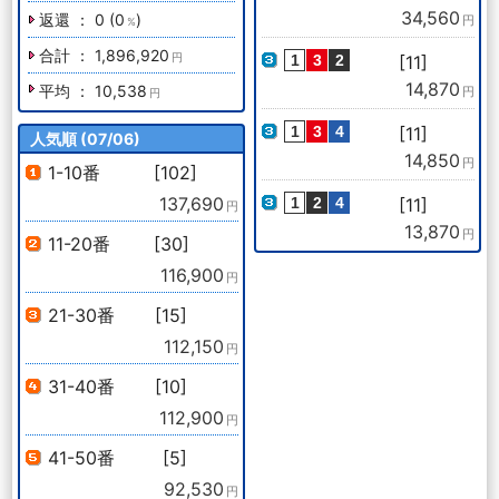
34,560
返還 ： 0 (0
)
円
%
合計 ： 1,896,920
円
[11]
14,870
平均 ： 10,538
円
円
[11]
人気順 (07/06)
14,850
円
1-10番
[102]
137,690
[11]
円
13,870
円
11-20番
[30]
116,900
円
21-30番
[15]
112,150
円
31-40番
[10]
112,900
円
41-50番
[5]
92,530
円