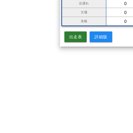
0
出遅れ
0
欠場
0
失格
出走表
詳細版