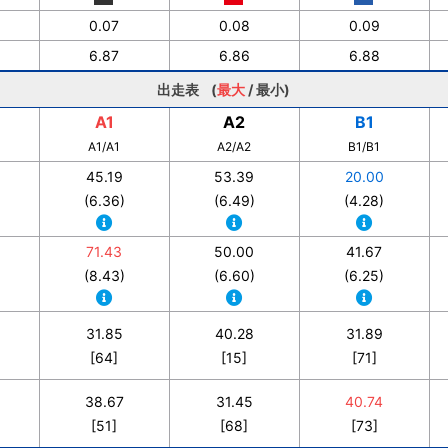
0.07
0.08
0.09
6.87
6.86
6.88
出走表 (
最大
/
最小
)
A1
A2
B1
A1/A1
A2/A2
B1/B1
45.19
53.39
20.00
(6.36)
(6.49)
(4.28)
71.43
50.00
41.67
(8.43)
(6.60)
(6.25)
31.85
40.28
31.89
[64]
[15]
[71]
38.67
31.45
40.74
[51]
[68]
[73]