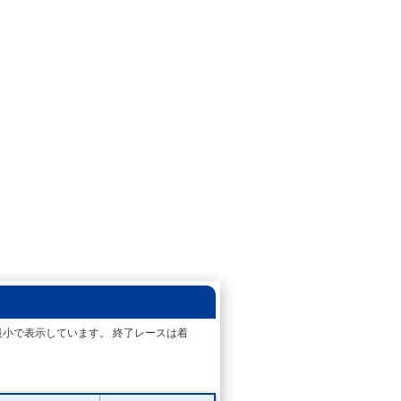
最小で表示しています。 終了レースは着