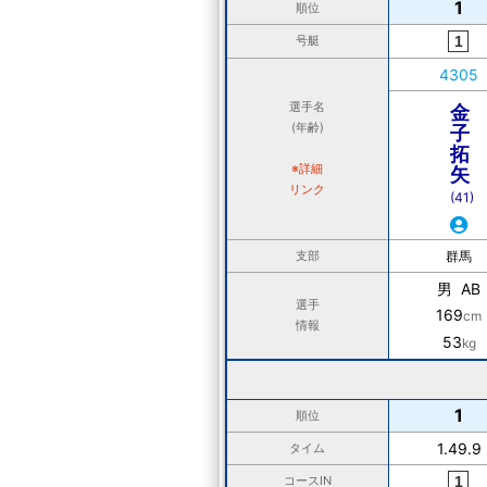
1
順位
号艇
4305
選手名
金
(年齢)
子
拓
※詳細
矢
リンク
(41)
支部
群馬
男 AB
選手
169
cm
情報
53
kg
1
順位
1.49.9
タイム
コースIN