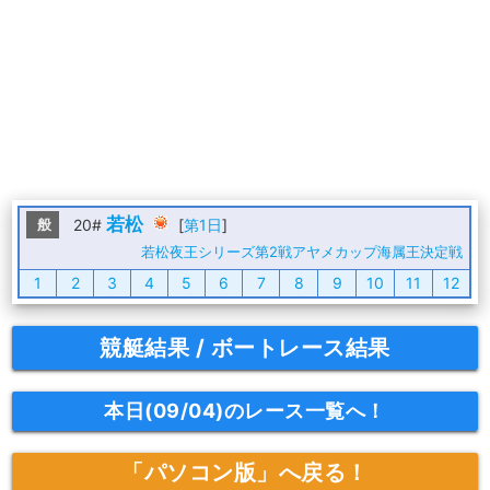
若松
般
20#
[
第1日
]
若松夜王シリーズ第2戦アヤメカップ海属王決定戦
1
2
3
4
5
6
7
8
9
10
11
12
競艇結果 / ボートレース結果
本日(09/04)のレース一覧へ！
「パソコン版」へ戻る！