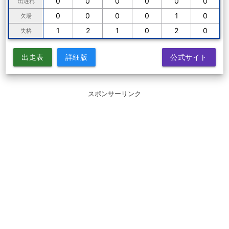
0
0
0
0
0
0
出遅れ
0
0
0
0
1
0
欠場
1
2
1
0
2
0
失格
出走表
詳細版
公式サイト
スポンサーリンク