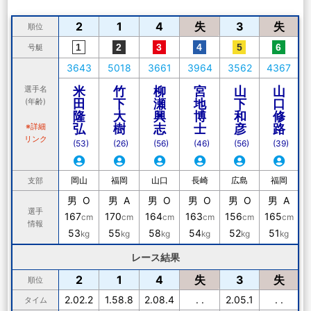
2
1
4
失
3
失
順位
号艇
3643
5018
3661
3964
3562
4367
選手名
米
竹
柳
宮
山
山
(年齢)
田
下
瀬
地
下
口
隆
大
興
博
和
修
※詳細
弘
樹
志
士
彦
路
リンク
(53)
(26)
(56)
(46)
(56)
(39)
岡山
福岡
山口
長崎
広島
福岡
支部
男 O
男 A
男 O
男 O
男 O
男 A
選手
167
170
164
163
156
165
cm
cm
cm
cm
cm
cm
情報
53
55
58
54
52
51
kg
kg
kg
kg
kg
kg
レース結果
2
1
4
失
3
失
順位
2.02.2
1.58.8
2.08.4
. .
2.05.1
. .
タイム