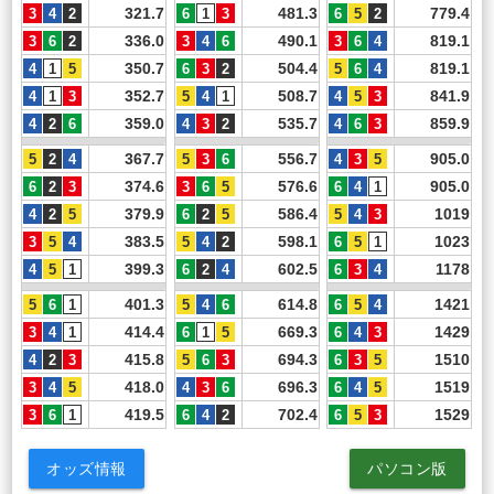
321.7
481.3
779.4
336.0
490.1
819.1
350.7
504.4
819.1
352.7
508.7
841.9
359.0
535.7
859.9
367.7
556.7
905.0
374.6
576.6
905.0
379.9
586.4
1019
383.5
598.1
1023
399.3
602.5
1178
401.3
614.8
1421
414.4
669.3
1429
415.8
694.3
1510
418.0
696.3
1519
419.5
702.4
1529
オッズ情報
パソコン版