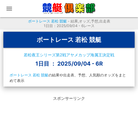
menu
ボートレース 若松 競艇
- 結果,オッズ,予想,出走表
1日目：2025/09/04 - 6レース
ボートレース 若松 競艇
若松夜王シリーズ第2戦アヤメカップ海属王決定戦
1日目 ： 2025/09/04 - 6R
ボートレース 若松 競艇
の結果や出走表、予想、人気順のオッズをまと
めて表示
スポンサーリンク