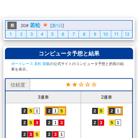
若松
般
20#
[
第1日
]
1
2
3
4
5
6
7
8
9
10
11
12
コンピュータ予想と結果
ボートレース 若松 競艇
の公式サイトのコンピュータ予想と的長の結
果を表示。
★★☆☆☆
信頼度
3連単
2連単