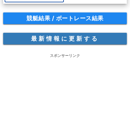
競艇結果 / ボートレース結果
最新情報に更新する
スポンサーリンク