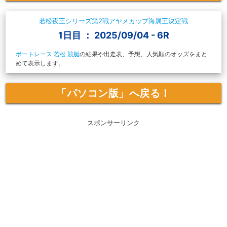
若松夜王シリーズ第2戦アヤメカップ海属王決定戦
1日目 ： 2025/09/04 - 6R
ボートレース 若松 競艇
の結果や出走表、予想、人気順のオッズをまと
めて表示します。
「パソコン版」へ戻る！
スポンサーリンク