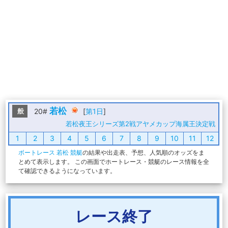
若松
般
20#
[
第1日
]
若松夜王シリーズ第2戦アヤメカップ海属王決定戦
1
2
3
4
5
6
7
8
9
10
11
12
ボートレース 若松 競艇
の結果や出走表、予想、人気順のオッズをま
とめて表示します。 この画面でホートレース・競艇のレース情報を全
て確認できるようになっています。
レース終了