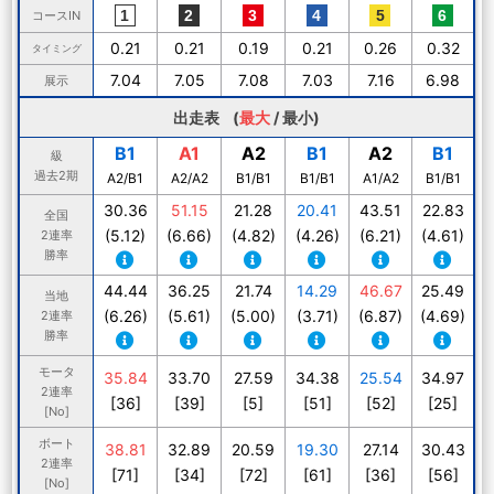
コースIN
0.21
0.21
0.19
0.21
0.26
0.32
タイミング
7.04
7.05
7.08
7.03
7.16
6.98
展示
出走表 (
最大
/
最小
)
B1
A1
A2
B1
A2
B1
級
過去2期
A2/B1
A2/A2
B1/B1
B1/B1
A1/A2
B1/B1
30.36
51.15
21.28
20.41
43.51
22.83
全国
(5.12)
(6.66)
(4.82)
(4.26)
(6.21)
(4.61)
2連率
勝率
44.44
36.25
21.74
14.29
46.67
25.49
当地
(6.26)
(5.61)
(5.00)
(3.71)
(6.87)
(4.69)
2連率
勝率
モータ
35.84
33.70
27.59
34.38
25.54
34.97
2連率
[36]
[39]
[5]
[51]
[52]
[25]
[No]
ボート
38.81
32.89
20.59
19.30
27.14
30.43
2連率
[71]
[34]
[72]
[61]
[36]
[56]
[No]