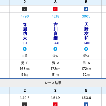
2
3
5
4796
4218
3905
春
吉
天
崎
園
川
野
功
喜
友
太
継
和
(34)
(44)
(48)
三重
滋賀
愛知
男 B
男 A
男 A
163
172
172
cm
cm
cm
51
51
52
kg
kg
kg
レース結果
2
3
5
1.49.6
1.51.9
1.53.6