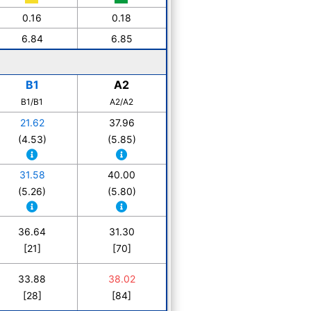
0.16
0.18
6.84
6.85
B1
A2
B1/B1
A2/A2
21.62
37.96
(4.53)
(5.85)
31.58
40.00
(5.26)
(5.80)
36.64
31.30
[21]
[70]
33.88
38.02
[28]
[84]