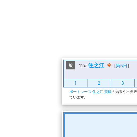
住之江
般
12#
[
第5日
]
1
2
3
ボートレース 住之江 競艇
の結果や出走表
ています。