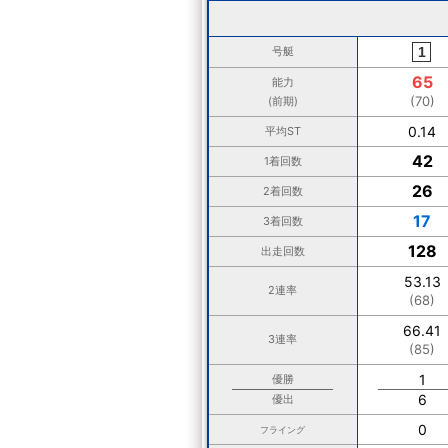
号艇
65
能力
(70)
(前期)
0.14
平均ST
42
1着回数
26
2着回数
17
3着回数
128
出走回数
53.13
2連率
(68)
66.41
3連率
(85)
1
優勝
6
優出
0
フライング