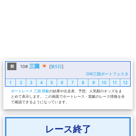
三国
般
10#
[
第5日
]
GW三国ボートフェスタ
1
2
3
4
5
6
7
8
9
10
11
12
ボートレース 三国 競艇
の結果や出走表、予想、人気順のオッズをま
とめて表示します。 この画面でホートレース・競艇のレース情報を全
て確認できるようになっています。
レース終了