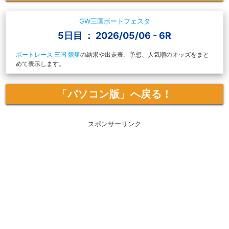
GW三国ボートフェスタ
5日目 ： 2026/05/06 - 6R
ボートレース 三国 競艇
の結果や出走表、予想、人気順のオッズをまと
めて表示します。
「パソコン版」へ戻る！
スポンサーリンク