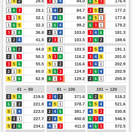
28.5
84.0
176.4
29.1
84.7
177.2
32.1
85.4
177.6
32.3
99.2
179.2
36.8
103.0
181.3
41.5
103.5
189.6
44.0
103.5
191.1
50.3
116.2
201.0
55.5
116.6
202.9
60.0
124.9
202.9
62.9
129.2
205.0
61 ～ 80
81 ～ 100
101 ～ 120
219.8
371.6
518.2
221.8
378.7
521.6
223.0
381.7
530.8
227.7
400.8
546.5
234.1
411.0
572.5