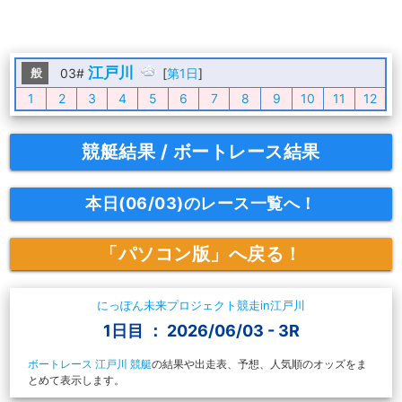
江戸川
般
03#
[
第1日
]
1
2
3
4
5
6
7
8
9
10
11
12
競艇結果 / ボートレース結果
本日(06/03)のレース一覧へ！
「パソコン版」へ戻る！
にっぽん未来プロジェクト競走in江戸川
1日目 ： 2026/06/03 - 3R
ボートレース 江戸川 競艇
の結果や出走表、予想、人気順のオッズをま
とめて表示します。