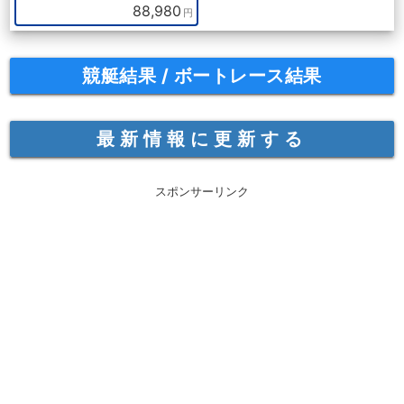
88,980
円
競艇結果 / ボートレース結果
最新情報に更新する
スポンサーリンク