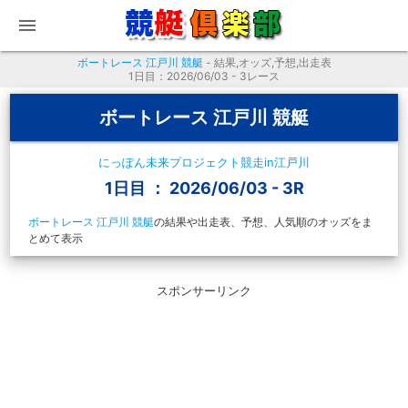
menu
ボートレース 江戸川 競艇
- 結果,オッズ,予想,出走表
1日目：2026/06/03 - 3レース
ボートレース 江戸川 競艇
にっぽん未来プロジェクト競走in江戸川
1日目 ： 2026/06/03 - 3R
ボートレース 江戸川 競艇
の結果や出走表、予想、人気順のオッズをま
とめて表示
スポンサーリンク