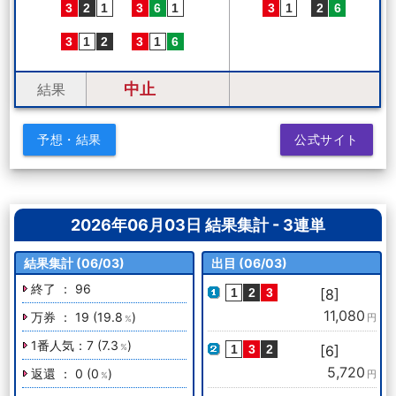
中止
結果
予想・結果
公式サイト
2026年06月03日 結果集計 - 3連単
結果集計 (06/03)
出目 (06/03)
終了 ： 96
[8]
11,080
万券 ： 19 (19.8
)
円
%
1番人気：7 (7.3
)
%
[6]
5,720
返還 ： 0 (0
)
円
%