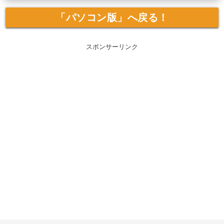
「パソコン版」へ戻る！
スポンサーリンク