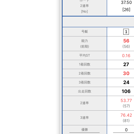
37.50
2連率
[26]
[No]
号艇
56
能力
(56)
(前期)
0.16
平均ST
27
1着回数
30
2着回数
24
3着回数
106
出走回数
53.77
2連率
(57)
76.42
3連率
(81)
0
優勝