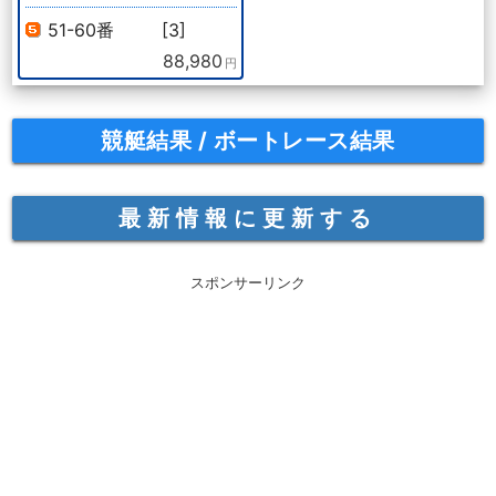
51-60番
[3]
88,980
円
競艇結果 / ボートレース結果
最新情報に更新する
スポンサーリンク