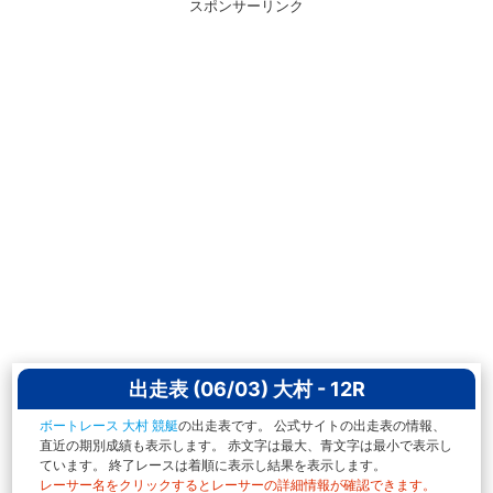
スポンサーリンク
出走表 (06/03) 大村 - 12R
ボートレース 大村 競艇
の出走表です。 公式サイトの出走表の情報、
直近の期別成績も表示します。 赤文字は最大、青文字は最小で表示し
ています。 終了レースは着順に表示し結果を表示します。
レーサー名をクリックするとレーサーの詳細情報が確認できます。