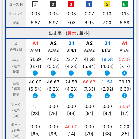
コースIN
0.03
0.05
0.08
0.07
0.13
0.15
タイミング
6.87
6.97
7.03
6.95
7.00
6.88
展示
出走表 (
最大
/
最小
)
A1
A2
B1
A2
B1
A1
級
過去2期
A1/A1
A2/A2
B1/B1
A2/A2
B1/B1
A1/A1
51.69
40.30
23.47
41.28
19.28
52.07
全国
(6.71)
(5.57)
(4.23)
(5.94)
(4.08)
(7.17)
2連率
勝率
40.00
46.67
24.58
66.67
11.54
39.13
当地
(6.64)
(6.23)
(4.23)
(7.33)
(2.92)
(6.39)
2連率
勝率
モータ
11.11
0.00
0.00
0.00
0.00
63.64
2連率
[23]
[75]
[64]
[61]
[67]
[17]
[No]
ボート
0.00
0.00
40.00
0.00
0.00
0.00
2連率
[65]
[86]
[14]
[79]
[68]
[85]
[No]