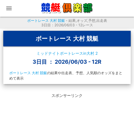
menu
ボートレース 大村 競艇
- 結果,オッズ,予想,出走表
3日目：2026/06/03 - 12レース
ボートレース 大村 競艇
ミッドナイトボートレースin大村 2
3日目 ： 2026/06/03 - 12R
ボートレース 大村 競艇
の結果や出走表、予想、人気順のオッズをまと
めて表示
スポンサーリンク