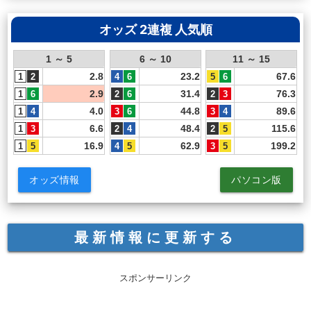
オッズ 2連複 人気順
1 ～ 5
6 ～ 10
11 ～ 15
2.8
23.2
67.6
2.9
31.4
76.3
4.0
44.8
89.6
6.6
48.4
115.6
16.9
62.9
199.2
オッズ情報
パソコン版
最新情報に更新する
スポンサーリンク