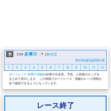
多摩川
般
05#
[
第4日
]
第59回報知新聞社賞
1
2
3
4
5
6
7
8
9
10
11
12
ボートレース 多摩川 競艇
の結果や出走表、予想、人気順のオッズを
まとめて表示します。 この画面でホートレース・競艇のレース情報を
全て確認できるようになっています。
レース終了