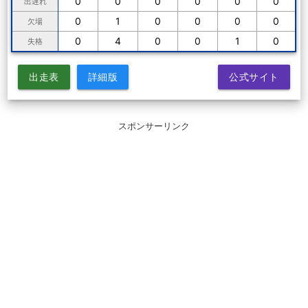
0
0
0
0
0
0
出遅れ
0
1
0
0
0
0
欠場
0
4
0
0
1
0
失格
出走表
詳細版
公式サイト
スポンサーリンク