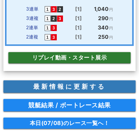
3連単
[1]
1,040
円
3連複
[1]
290
円
2連単
[1]
340
円
2連複
[1]
250
円
リプレイ動画・スタート展示
最新情報に更新する
競艇結果 / ボートレース結果
本日(07/08)のレース一覧へ！