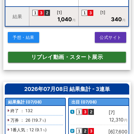
[1]
[1]
結果
1,040
340
円
円
予想・結果
公式サイト
リプレイ動画・スタート展示
2026年07月08日 結果集計 - 3連単
結果集計 (07/08)
出目 (07/08)
終了 ： 132
[7]
12,310
万券 ： 26 (19.7
)
円
%
1番人気：12 (9.1
)
%
[6]
7,600