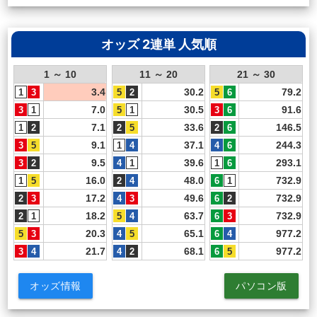
オッズ 2連単 人気順
1 ～ 10
11 ～ 20
21 ～ 30
3.4
30.2
79.2
7.0
30.5
91.6
7.1
33.6
146.5
9.1
37.1
244.3
9.5
39.6
293.1
16.0
48.0
732.9
17.2
49.6
732.9
18.2
63.7
732.9
20.3
65.1
977.2
21.7
68.1
977.2
オッズ情報
パソコン版