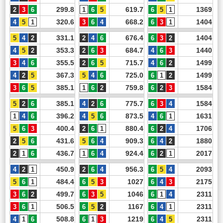
299.8
619.7
1369
320.6
668.2
1404
331.1
676.4
1404
353.3
684.7
1440
355.5
715.7
1499
367.3
725.0
1499
385.1
759.8
1584
385.1
775.7
1584
396.2
873.5
1631
400.4
880.4
1706
431.6
909.3
1880
436.7
924.4
2017
450.9
956.3
2093
484.4
1027
2175
499.7
1046
2311
506.5
1167
2311
508.8
1219
2311