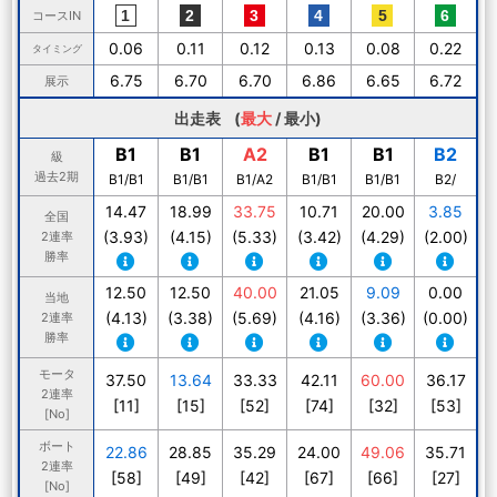
コースIN
0.06
0.11
0.12
0.13
0.08
0.22
タイミング
6.75
6.70
6.70
6.86
6.65
6.72
展示
出走表 (
最大
/
最小
)
B1
B1
A2
B1
B1
B2
級
過去2期
B1/B1
B1/B1
B1/A2
B1/B1
B1/B1
B2/
14.47
18.99
33.75
10.71
20.00
3.85
全国
(3.93)
(4.15)
(5.33)
(3.42)
(4.29)
(2.00)
2連率
勝率
12.50
12.50
40.00
21.05
9.09
0.00
当地
(4.13)
(3.38)
(5.69)
(4.16)
(3.36)
(0.00)
2連率
勝率
モータ
37.50
13.64
33.33
42.11
60.00
36.17
2連率
[11]
[15]
[52]
[74]
[32]
[53]
[No]
ボート
22.86
28.85
35.29
24.00
49.06
35.71
2連率
[58]
[49]
[42]
[67]
[66]
[27]
[No]