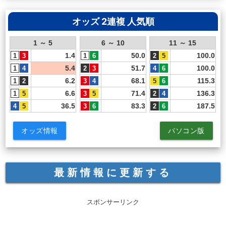
オッズ 2連複 人気順
1 ～ 5
6 ～ 10
11 ～ 15
1.4
50.0
100.0
5.4
51.7
100.0
6.2
68.1
115.3
6.6
71.4
136.3
36.5
83.3
187.5
オッズ情報
パソコン版
最新情報に更新する
スポンサーリンク