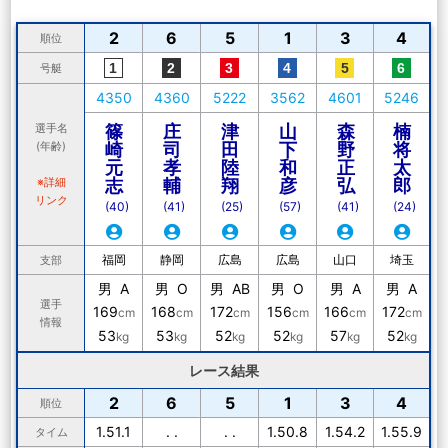
2
6
5
1
3
4
順位
号艇
4350
4360
5222
3562
4601
5246
選手名
篠
庄
津
山
森
楠
(年齢)
崎
司
田
下
野
将
元
孝
陸
和
正
太
※詳細
志
輔
翔
彦
弘
郎
リンク
(40)
(41)
(25)
(57)
(41)
(24)
福岡
静岡
広島
広島
山口
埼玉
支部
男 A
男 O
男 AB
男 O
男 A
男 A
選手
169
168
172
156
166
172
cm
cm
cm
cm
cm
cm
情報
53
53
52
52
57
52
kg
kg
kg
kg
kg
kg
レース結果
2
6
5
1
3
4
順位
1.51.1
. .
. .
1.50.8
1.54.2
1.55.9
タイム