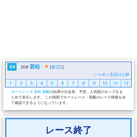
若松
G3
20#
[
第2日
]
シャボン玉石けん杯
1
2
3
4
5
6
7
8
9
10
11
12
ボートレース 若松 競艇
の結果や出走表、予想、人気順のオッズをま
とめて表示します。 この画面でホートレース・競艇のレース情報を全
て確認できるようになっています。
レース終了