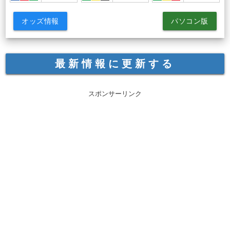
オッズ情報
パソコン版
最新情報に更新する
スポンサーリンク