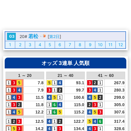
若松
G3
20#
[
第2日
]
1
2
3
4
5
6
7
8
9
10
11
12
オッズ 3連単 人気順
1 ～ 20
21 ～ 40
41 ～ 60
7.8
93.1
267.9
7.9
99.7
280.3
11.5
100.6
299.0
11.8
115.0
305.0
12.2
115.2
307.6
12.5
122.7
317.4
14.2
134.4
328.6