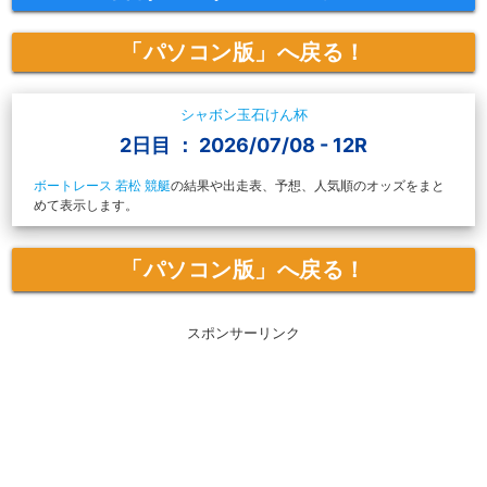
「パソコン版」へ戻る！
シャボン玉石けん杯
2日目 ： 2026/07/08 - 12R
ボートレース 若松 競艇
の結果や出走表、予想、人気順のオッズをまと
めて表示します。
「パソコン版」へ戻る！
スポンサーリンク