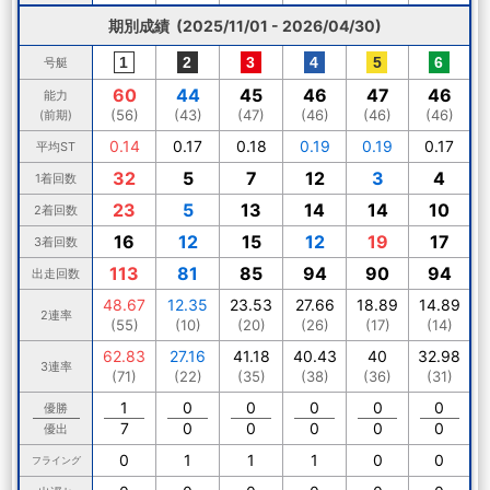
期別成績 (2025/11/01 - 2026/04/30)
号艇
60
44
45
46
47
46
能力
(56)
(43)
(47)
(46)
(46)
(46)
(前期)
0.14
0.17
0.18
0.19
0.19
0.17
平均ST
32
5
7
12
3
4
1着回数
23
5
13
14
14
10
2着回数
16
12
15
12
19
17
3着回数
113
81
85
94
90
94
出走回数
48.67
12.35
23.53
27.66
18.89
14.89
2連率
(55)
(10)
(20)
(26)
(17)
(14)
62.83
27.16
41.18
40.43
40
32.98
3連率
(71)
(22)
(35)
(38)
(36)
(31)
1
0
0
0
0
0
優勝
7
0
0
0
0
0
優出
0
1
1
1
0
0
フライング