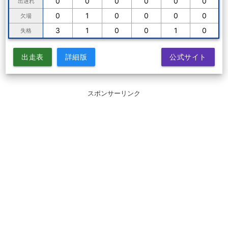
0
0
0
0
0
0
出遅れ
0
1
0
0
0
0
欠場
3
1
0
0
1
0
失格
出走表
詳細版
公式サイト
スポンサーリンク