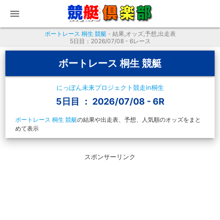
menu
ボートレース 桐生 競艇
- 結果,オッズ,予想,出走表
5日目：2026/07/08 - 6レース
ボートレース 桐生 競艇
にっぽん未来プロジェクト競走in桐生
5日目 ： 2026/07/08 - 6R
ボートレース 桐生 競艇
の結果や出走表、予想、人気順のオッズをまと
めて表示
スポンサーリンク