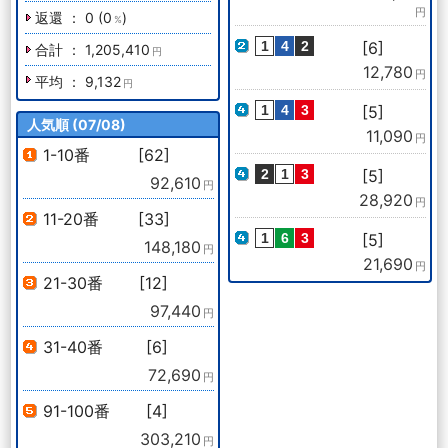
円
返還 ： 0 (0
)
%
[6]
合計 ： 1,205,410
円
12,780
円
平均 ： 9,132
円
[5]
人気順 (07/08)
11,090
円
1-10番
[62]
[5]
92,610
円
28,920
円
11-20番
[33]
[5]
148,180
円
21,690
円
21-30番
[12]
97,440
円
31-40番
[6]
72,690
円
91-100番
[4]
303,210
円