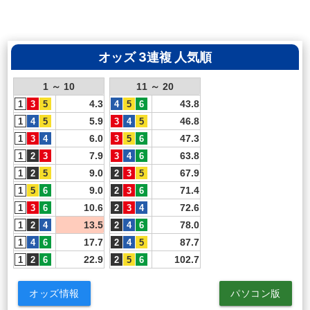
オッズ 3連複 人気順
1 ～ 10
11 ～ 20
4.3
43.8
5.9
46.8
6.0
47.3
7.9
63.8
9.0
67.9
9.0
71.4
10.6
72.6
13.5
78.0
17.7
87.7
22.9
102.7
オッズ情報
パソコン版