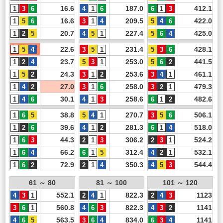
16.6
187.0
412.1
16.6
209.5
422.0
20.7
227.4
425.0
22.6
231.4
428.1
23.7
253.0
441.5
24.3
253.6
461.1
27.0
258.0
479.3
30.1
258.6
482.6
38.8
270.7
506.1
39.6
281.3
518.0
44.3
306.2
524.2
66.2
312.4
532.1
72.9
350.3
544.4
61 ～ 80
81 ～ 100
101 ～ 120
552.1
822.3
1123
560.8
822.3
1141
563.5
834.0
1141