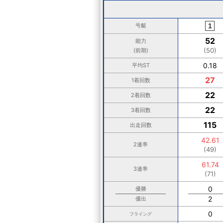
号艇
52
能力
(50)
(前期)
0.18
平均ST
27
1着回数
22
2着回数
22
3着回数
115
出走回数
42.61
2連率
(49)
61.74
3連率
(71)
0
優勝
2
優出
0
フライング