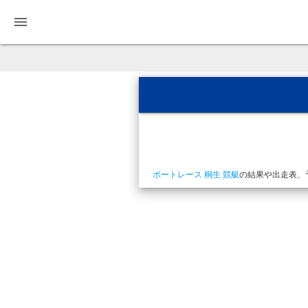
menu
ボートレース 桐生 競艇
の結果や出走表、