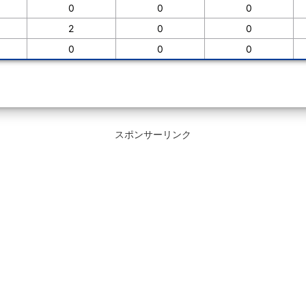
0
0
0
2
0
0
0
0
0
スポンサーリンク