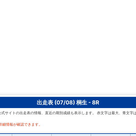
出走表 (07/08) 桐生 - 8R
公式サイトの出走表の情報、直近の期別成績も表示します。 赤文字は最大、青文字
詳細情報が確認できます。