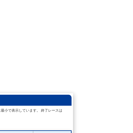
は最小で表示しています。 終了レースは