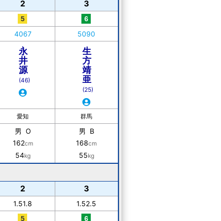
2
3
4067
5090
永
生
井
方
源
靖
亜
(46)
(25)
愛知
群馬
男 O
男 B
162
168
cm
cm
54
55
kg
kg
2
3
1.51.8
1.52.5