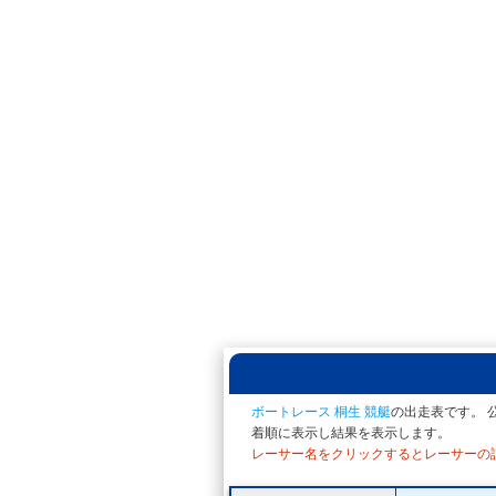
ボートレース 桐生 競艇
の出走表です。 
着順に表示し結果を表示します。
レーサー名をクリックするとレーサーの