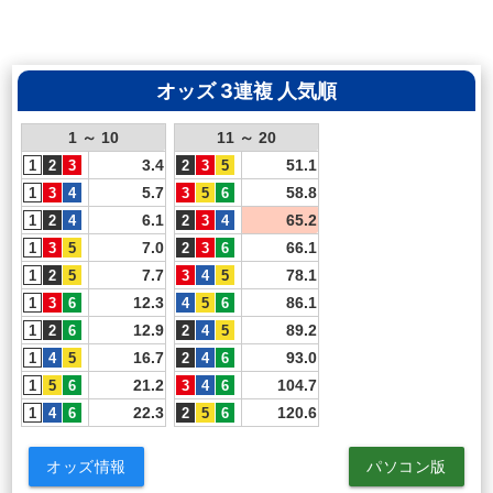
オッズ 3連複 人気順
1 ～ 10
11 ～ 20
3.4
51.1
5.7
58.8
6.1
65.2
7.0
66.1
7.7
78.1
12.3
86.1
12.9
89.2
16.7
93.0
21.2
104.7
22.3
120.6
オッズ情報
パソコン版