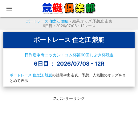
menu
ボートレース 住之江 競艇
- 結果,オッズ,予想,出走表
6日目：2026/07/08 - 12レース
ボートレース 住之江 競艇
日刊盾争奪ニッカン・コム杯第60回しぶき杯競走
6日目 ： 2026/07/08 - 12R
ボートレース 住之江 競艇
の結果や出走表、予想、人気順のオッズをま
とめて表示
スポンサーリンク