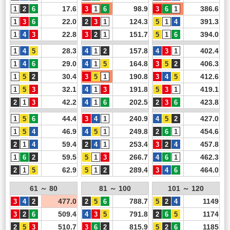
17.6
98.9
386.6
22.0
124.3
391.3
22.8
151.7
394.0
28.3
157.8
402.4
29.0
164.8
406.3
30.4
190.8
412.6
32.1
191.8
419.1
42.2
202.5
423.8
44.4
240.9
427.0
46.9
249.8
454.6
59.4
253.4
457.8
59.5
266.7
462.3
62.9
289.4
464.0
61 ～ 80
81 ～ 100
101 ～ 120
477.0
788.7
1149
509.4
791.8
1174
510.7
815.9
1185