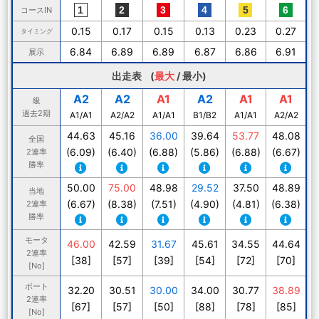
コースIN
0.15
0.17
0.15
0.13
0.23
0.27
タイミング
6.84
6.89
6.89
6.87
6.86
6.91
展示
出走表 (
最大
/
最小
)
A2
A2
A1
A2
A1
A1
級
過去2期
A1/A1
A2/A2
A1/A1
B1/B2
A1/A1
A2/A2
44.63
45.16
36.00
39.64
53.77
48.08
全国
(6.09)
(6.40)
(6.88)
(5.86)
(6.88)
(6.67)
2連率
勝率
50.00
75.00
48.98
29.52
37.50
48.89
当地
(6.67)
(8.38)
(7.51)
(4.90)
(4.81)
(6.38)
2連率
勝率
モータ
46.00
42.59
31.67
45.61
34.55
44.64
2連率
[38]
[57]
[39]
[54]
[72]
[70]
[No]
ボート
32.20
30.51
30.00
34.00
30.77
38.89
2連率
[67]
[57]
[50]
[88]
[78]
[85]
[No]