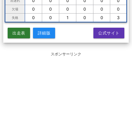
0
0
0
0
0
0
出遅れ
0
0
0
0
0
0
欠場
0
0
1
0
0
3
失格
出走表
詳細版
公式サイト
スポンサーリンク