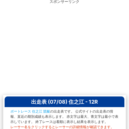
スポンサーリンク
出走表 (07/08) 住之江 - 12R
ボートレース 住之江 競艇
の出走表です。 公式サイトの出走表の情
報、直近の期別成績も表示します。 赤文字は最大、青文字は最小で表
示しています。 終了レースは着順に表示し結果を表示します。
レーサー名をクリックするとレーサーの詳細情報が確認できます。