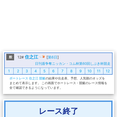
住之江
般
12#
[
第6日
]
日刊盾争奪ニッカン・コム杯第60回しぶき杯競走
1
2
3
4
5
6
7
8
9
10
11
12
ボートレース 住之江 競艇
の結果や出走表、予想、人気順のオッズを
まとめて表示します。 この画面でホートレース・競艇のレース情報を
全て確認できるようになっています。
レース終了