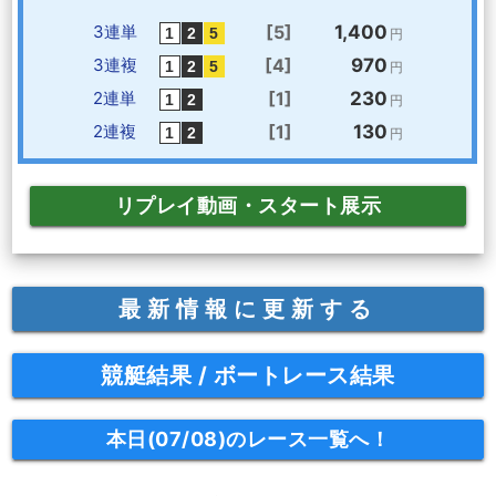
3連単
[5]
1,400
円
3連複
[4]
970
円
2連単
[1]
230
円
2連複
[1]
130
円
リプレイ動画・スタート展示
最新情報に更新する
競艇結果 / ボートレース結果
本日(07/08)のレース一覧へ！