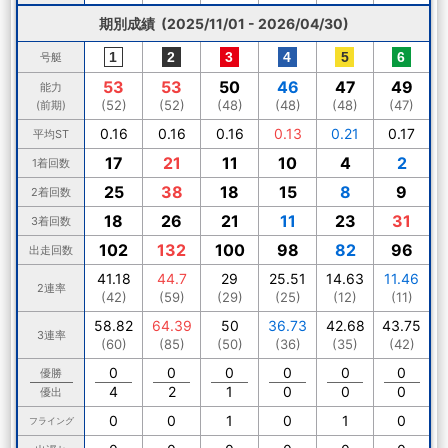
期別成績 (2025/11/01 - 2026/04/30)
号艇
53
53
50
46
47
49
能力
(52)
(52)
(48)
(48)
(48)
(47)
(前期)
0.16
0.16
0.16
0.13
0.21
0.17
平均ST
17
21
11
10
4
2
1着回数
25
38
18
15
8
9
2着回数
18
26
21
11
23
31
3着回数
102
132
100
98
82
96
出走回数
41.18
44.7
29
25.51
14.63
11.46
2連率
(42)
(59)
(29)
(25)
(12)
(11)
58.82
64.39
50
36.73
42.68
43.75
3連率
(60)
(85)
(50)
(36)
(35)
(42)
0
0
0
0
0
0
優勝
4
2
1
0
0
0
優出
0
0
1
0
1
0
フライング