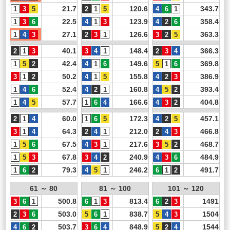
21.7
120.6
343.7
22.5
123.9
358.4
27.1
126.6
363.3
40.1
148.4
366.3
42.4
149.6
369.8
50.2
155.8
386.9
52.4
160.8
393.4
57.7
166.6
404.8
60.0
172.3
457.1
64.3
212.0
466.8
67.5
217.6
468.7
67.8
240.9
484.9
79.3
246.2
491.7
61 ～ 80
81 ～ 100
101 ～ 120
500.8
813.4
1491
503.0
838.7
1504
503.7
848.9
1544