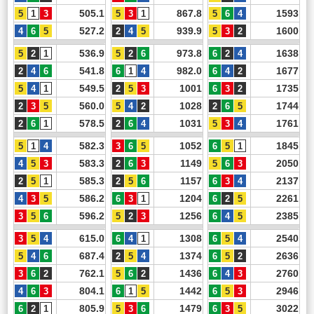
505.1
867.8
1593
527.2
939.9
1600
536.9
973.8
1638
541.8
982.0
1677
549.5
1001
1735
560.0
1028
1744
578.5
1031
1761
582.3
1052
1845
583.3
1149
2050
585.3
1157
2137
586.2
1204
2261
596.2
1256
2385
615.0
1308
2540
687.4
1374
2636
762.1
1436
2760
804.1
1442
2946
805.9
1479
3022