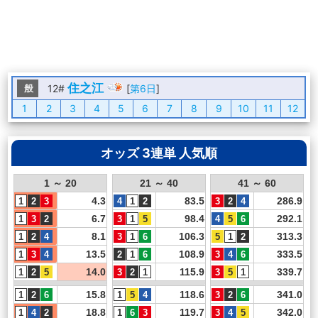
住之江
般
12#
[
第6日
]
1
2
3
4
5
6
7
8
9
10
11
12
オッズ 3連単 人気順
1 ～ 20
21 ～ 40
41 ～ 60
4.3
83.5
286.9
6.7
98.4
292.1
8.1
106.3
313.3
13.5
108.9
333.5
14.0
115.9
339.7
15.8
118.6
341.0
18.8
119.7
342.0