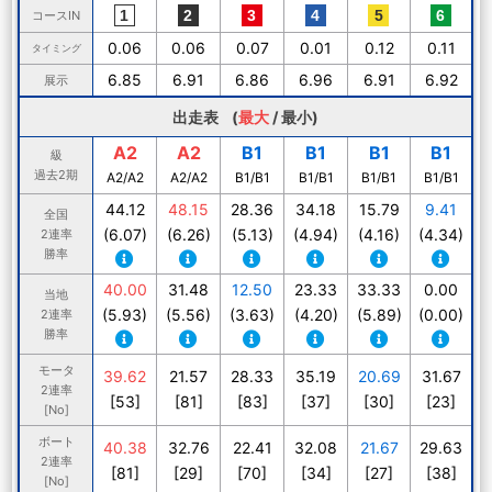
コースIN
0.06
0.06
0.07
0.01
0.12
0.11
タイミング
6.85
6.91
6.86
6.96
6.91
6.92
展示
出走表 (
最大
/
最小
)
A2
A2
B1
B1
B1
B1
級
過去2期
A2/A2
A2/A2
B1/B1
B1/B1
B1/B1
B1/B1
44.12
48.15
28.36
34.18
15.79
9.41
全国
(6.07)
(6.26)
(5.13)
(4.94)
(4.16)
(4.34)
2連率
勝率
40.00
31.48
12.50
23.33
33.33
0.00
当地
(5.93)
(5.56)
(3.63)
(4.20)
(5.89)
(0.00)
2連率
勝率
モータ
39.62
21.57
28.33
35.19
20.69
31.67
2連率
[53]
[81]
[83]
[37]
[30]
[23]
[No]
ボート
40.38
32.76
22.41
32.08
21.67
29.63
2連率
[81]
[29]
[70]
[34]
[27]
[38]
[No]