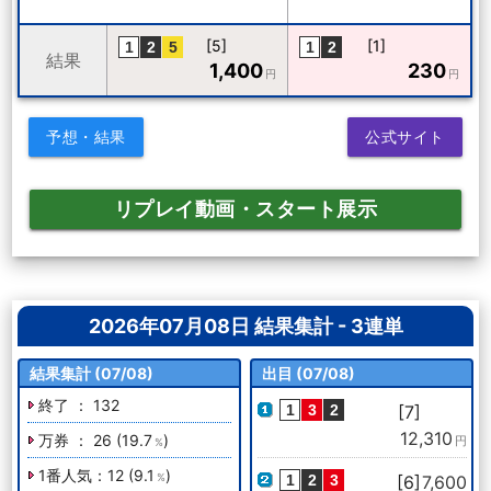
[5]
[1]
結果
1,400
230
円
円
予想・結果
公式サイト
リプレイ動画・スタート展示
2026年07月08日 結果集計 - 3連単
結果集計 (07/08)
出目 (07/08)
終了 ： 132
[7]
12,310
万券 ： 26 (19.7
)
円
%
1番人気：12 (9.1
)
%
[6]
7,600