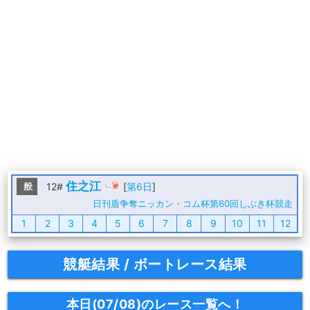
住之江
般
12#
[
第6日
]
日刊盾争奪ニッカン・コム杯第60回しぶき杯競走
1
2
3
4
5
6
7
8
9
10
11
12
競艇結果 / ボートレース結果
本日(07/08)のレース一覧へ！