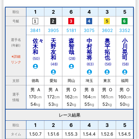
1
2
6
4
3
5
順位
号艇
3841
3905
5181
3075
3602
3352
選手名
佐々
天
森
中
奥
小
(年齢)
木
野
智
村
平
川
和
友
哉
裕
拓
晃
※詳細
和
将
也
司
(50)
(28)
リンク
(48)
(63)
(56)
(58)
徳島
愛知
岡山
埼玉
東京
福岡
支部
男 A
男 A
男 O
男 B
男 O
男 O
選手
170
172
162
164
161
160
cm
cm
cm
cm
cm
cm
情報
54
53
52
55
52
50
kg
kg
kg
kg
kg
kg
レース結果
1
2
6
4
3
5
順位
1.50.7
1.51.6
1.55.3
1.54.4
1.52.6
1.54.5
タイム