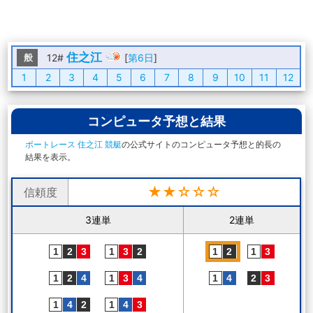
住之江
般
12#
[
第6日
]
1
2
3
4
5
6
7
8
9
10
11
12
コンピュータ予想と結果
ボートレース 住之江 競艇
の公式サイトのコンピュータ予想と的長の
結果を表示。
★★☆☆☆
信頼度
3連単
2連単