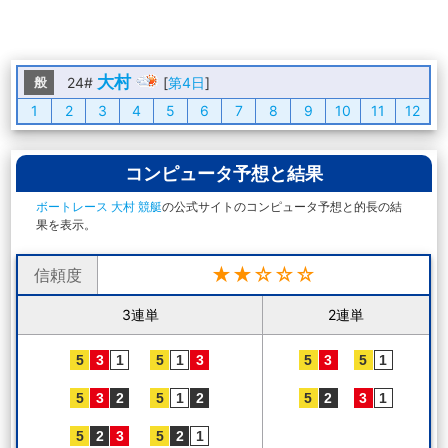
大村
般
24#
[
第4日
]
1
2
3
4
5
6
7
8
9
10
11
12
コンピュータ予想と結果
ボートレース 大村 競艇
の公式サイトのコンピュータ予想と的長の結
果を表示。
★★☆☆☆
信頼度
3連単
2連単