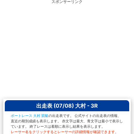
スポンサーリンク
出走表 (07/08) 大村 - 3R
ボートレース 大村 競艇
の出走表です。 公式サイトの出走表の情報、
直近の期別成績も表示します。 赤文字は最大、青文字は最小で表示し
ています。 終了レースは着順に表示し結果を表示します。
レーサー名をクリックするとレーサーの詳細情報が確認できます。