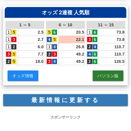
オッズ 2連複 人気順
1 ～ 5
6 ～ 10
11 ～ 15
2.5
20.5
73.8
2.7
22.1
73.8
6.0
26.8
110.7
7.7
49.2
110.7
18.0
49.2
126.5
オッズ情報
パソコン版
最新情報に更新する
スポンサーリンク