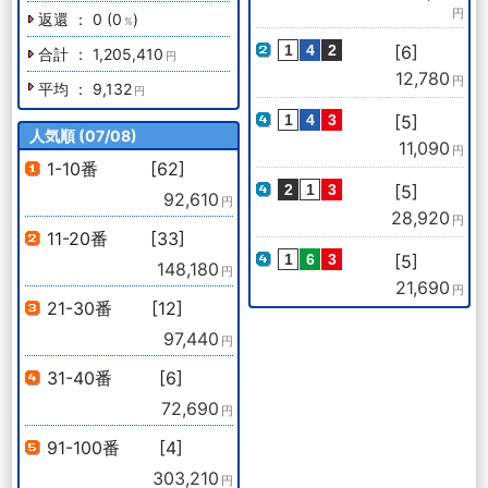
円
返還 ： 0 (0
)
%
[6]
合計 ： 1,205,410
円
12,780
円
平均 ： 9,132
円
[5]
人気順 (07/08)
11,090
円
1-10番
[62]
[5]
92,610
円
28,920
円
11-20番
[33]
[5]
148,180
円
21,690
円
21-30番
[12]
97,440
円
31-40番
[6]
72,690
円
91-100番
[4]
303,210
円