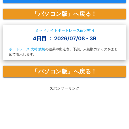
「パソコン版」へ戻る！
ミッドナイトボートレースin大村 4
4日目 ： 2026/07/08 - 3R
ボートレース 大村 競艇
の結果や出走表、予想、人気順のオッズをまと
めて表示します。
「パソコン版」へ戻る！
スポンサーリンク