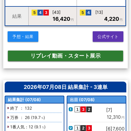
[43]
[13]
結果
16,420
4,220
円
円
予想・結果
公式サイト
リプレイ動画・スタート展示
2026年07月08日 結果集計 - 3連単
結果集計 (07/08)
出目 (07/08)
終了 ： 132
[7]
12,310
万券 ： 26 (19.7
)
円
%
1番人気：12 (9.1
)
%
[6]
7,600