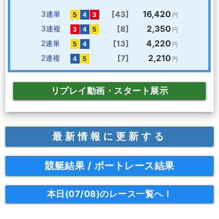
3連単
[43]
16,420
円
3連複
[8]
2,350
円
2連単
[13]
4,220
円
2連複
[7]
2,210
円
リプレイ動画・スタート展示
最新情報に更新する
競艇結果 / ボートレース結果
本日(07/08)のレース一覧へ！