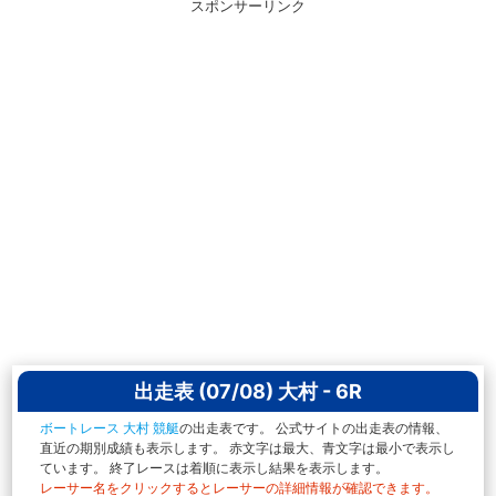
スポンサーリンク
出走表 (07/08) 大村 - 6R
ボートレース 大村 競艇
の出走表です。 公式サイトの出走表の情報、
直近の期別成績も表示します。 赤文字は最大、青文字は最小で表示し
ています。 終了レースは着順に表示し結果を表示します。
レーサー名をクリックするとレーサーの詳細情報が確認できます。