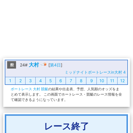
大村
般
24#
[
第4日
]
ミッドナイトボートレースin大村 4
1
2
3
4
5
6
7
8
9
10
11
12
ボートレース 大村 競艇
の結果や出走表、予想、人気順のオッズをま
とめて表示します。 この画面でホートレース・競艇のレース情報を全
て確認できるようになっています。
レース終了