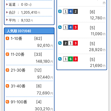
円
返還 ： 0 (0
)
%
[6]
合計 ： 1,205,410
円
12,780
円
平均 ： 9,132
円
[5]
人気順 (07/08)
11,090
円
1-10番
[62]
[5]
92,610
円
28,920
円
11-20番
[33]
[5]
148,180
円
21,690
円
21-30番
[12]
97,440
円
31-40番
[6]
72,690
円
91-100番
[4]
303,210
円