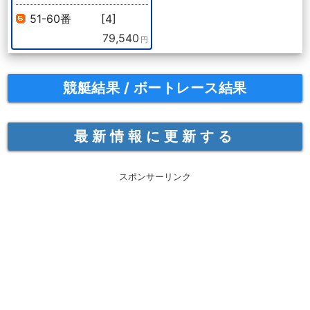
51-60番
[4]
79,540
円
競艇結果 / ボートレース結果
最新情報に更新する
スポンサーリンク