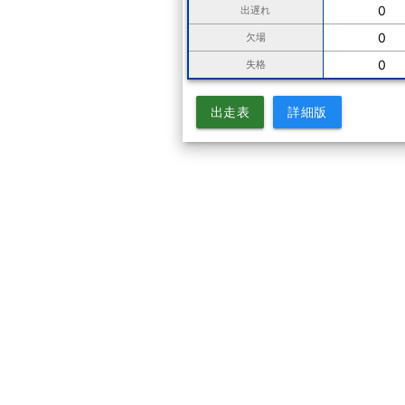
0
出遅れ
0
欠場
0
失格
出走表
詳細版