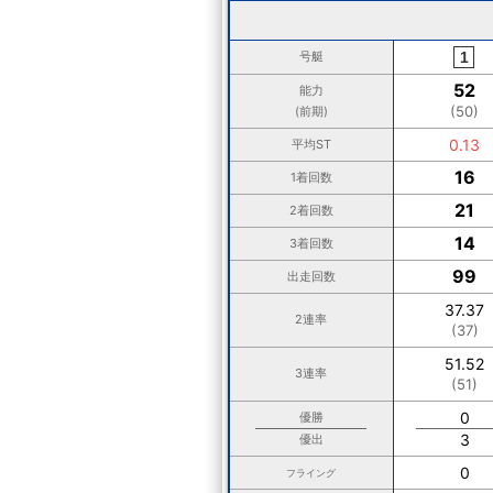
号艇
52
能力
(50)
(前期)
0.13
平均ST
16
1着回数
21
2着回数
14
3着回数
99
出走回数
37.37
2連率
(37)
51.52
3連率
(51)
0
優勝
3
優出
0
フライング