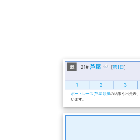
芦屋
般
21#
[
第1日
]
1
2
3
ボートレース 芦屋 競艇
の結果や出走表、
います。