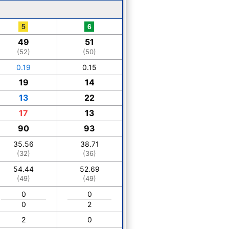
49
51
(52)
(50)
0.19
0.15
19
14
13
22
17
13
90
93
35.56
38.71
(32)
(36)
54.44
52.69
(49)
(49)
0
0
0
2
2
0