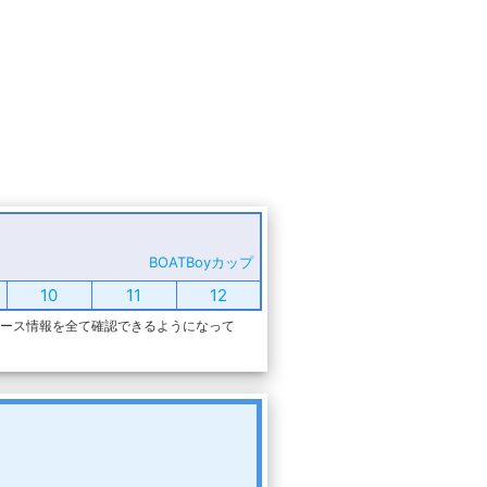
BOATBoyカップ
10
11
12
レース情報を全て確認できるようになって