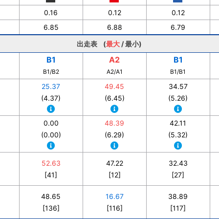
0.16
0.12
0.12
6.85
6.88
6.79
出走表 (
最大
/
最小
)
B1
A2
B1
B1/B2
A2/A1
B1/B1
25.37
49.45
34.57
(4.37)
(6.45)
(5.26)
0.00
48.39
42.11
(0.00)
(6.29)
(5.32)
52.63
47.22
32.43
[41]
[12]
[27]
48.65
16.67
38.89
[136]
[116]
[117]