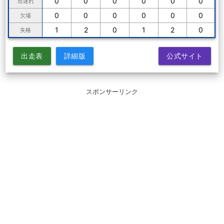
0
0
0
0
0
0
出遅れ
0
0
0
0
0
0
欠場
1
2
0
1
2
0
失格
出走表
詳細版
公式サイト
スポンサーリンク