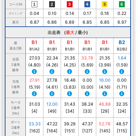
コースIN
0.04
0.10
0.14
0.17
0.16
0.22
タイミング
6.87
6.86
6.89
6.85
6.85
6.97
展示
出走表 (
最大
/
最小
)
B1
B1
B1
B1
B1
B2
級
過去2期
B1/A2
B1/B1
B1/B1
B1/B1
B1/B1
B2/B2
27.03
22.34
21.35
33.78
21.35
1.64
全国
(4.80)
(4.26)
(4.25)
(5.69)
(3.99)
(1.59)
2連率
勝率
27.91
27.78
18.46
0.00
16.00
0.00
当地
(5.19)
(4.61)
(3.83)
(0.00)
(4.16)
(1.71)
2連率
勝率
モータ
31.03
12.00
31.43
38.24
46.88
32.35
2連率
[4]
[49]
[34]
[33]
[29]
[24]
[No]
ボート
33.33
47.22
39.29
47.37
52.78
48.57
2連率
[162]
[164]
[151]
[127]
[145]
[115]
[No]