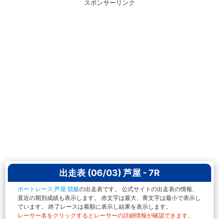
スポンサーリンク
出走表 (06/03) 芦屋 - 7R
ボートレース 芦屋 競艇
の出走表です。 公式サイトの出走表の情報、
直近の期別成績も表示します。 赤文字は最大、青文字は最小で表示し
ています。 終了レースは着順に表示し結果を表示します。
レーサー名をクリックするとレーサーの詳細情報が確認できます。