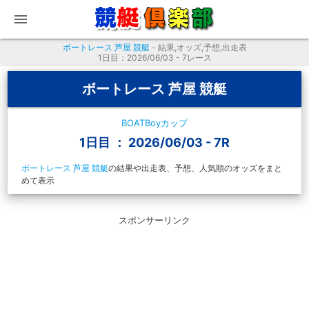
menu
ボートレース 芦屋 競艇
- 結果,オッズ,予想,出走表
1日目：2026/06/03 - 7レース
ボートレース 芦屋 競艇
BOATBoyカップ
1日目 ： 2026/06/03 - 7R
ボートレース 芦屋 競艇
の結果や出走表、予想、人気順のオッズをまと
めて表示
スポンサーリンク