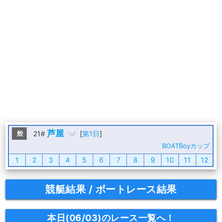
芦屋
般
21#
[
第1日
]
BOATBoyカップ
1
2
3
4
5
6
7
8
9
10
11
12
競艇結果 / ボートレース結果
本日(06/03)のレース一覧へ！