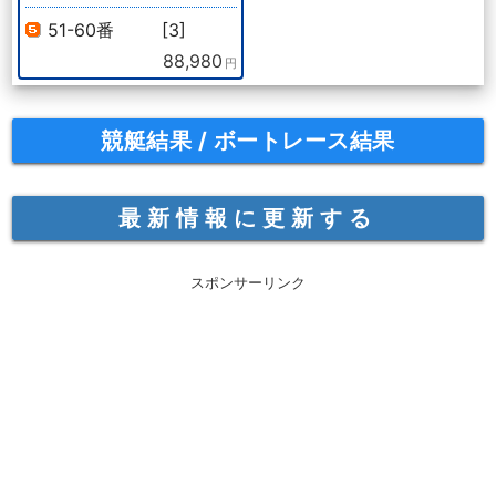
51-60番
[3]
88,980
円
競艇結果 / ボートレース結果
最新情報に更新する
スポンサーリンク