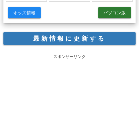
オッズ情報
パソコン版
最新情報に更新する
スポンサーリンク