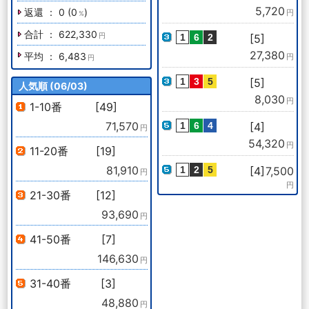
5,720
返還 ： 0 (0
)
円
%
合計 ： 622,330
円
[5]
27,380
平均 ： 6,483
円
円
[5]
人気順 (06/03)
8,030
円
1-10番
[49]
71,570
[4]
円
54,320
円
11-20番
[19]
81,910
[4]
7,500
円
円
21-30番
[12]
93,690
円
41-50番
[7]
146,630
円
31-40番
[3]
48,880
円