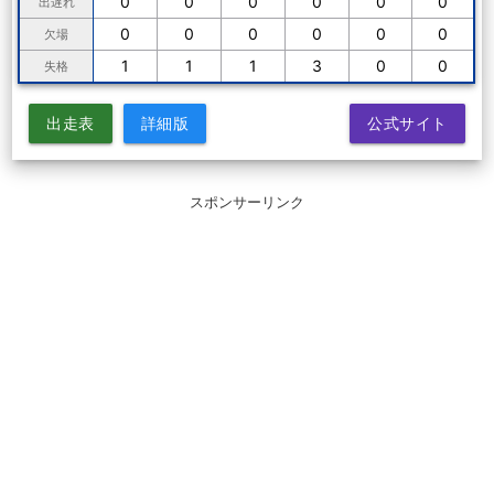
0
0
0
0
0
0
出遅れ
0
0
0
0
0
0
欠場
1
1
1
3
0
0
失格
出走表
詳細版
公式サイト
スポンサーリンク