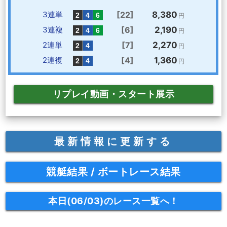
3連単
[22]
8,380
円
3連複
[6]
2,190
円
2連単
[7]
2,270
円
2連複
[4]
1,360
円
リプレイ動画・スタート展示
最新情報に更新する
競艇結果 / ボートレース結果
本日(06/03)のレース一覧へ！