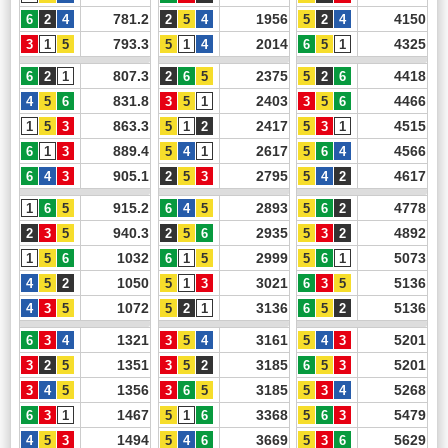
781.2
1956
4150
793.3
2014
4325
807.3
2375
4418
831.8
2403
4466
863.3
2417
4515
889.4
2617
4566
905.1
2795
4617
915.2
2893
4778
940.3
2935
4892
1032
2999
5073
1050
3021
5136
1072
3136
5136
1321
3161
5201
1351
3185
5201
1356
3185
5268
1467
3368
5479
1494
3669
5629