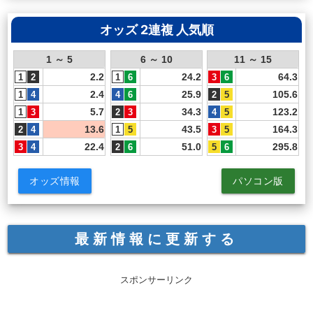
オッズ 2連複 人気順
1 ～ 5
6 ～ 10
11 ～ 15
2.2
24.2
64.3
2.4
25.9
105.6
5.7
34.3
123.2
13.6
43.5
164.3
22.4
51.0
295.8
オッズ情報
パソコン版
最新情報に更新する
スポンサーリンク