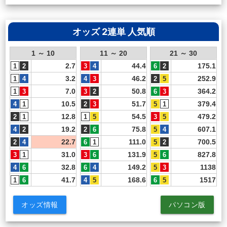
オッズ 2連単 人気順
1 ～ 10
11 ～ 20
21 ～ 30
2.7
44.4
175.1
3.2
46.2
252.9
7.0
50.8
364.2
10.5
51.7
379.4
12.8
54.5
479.2
19.2
75.8
607.1
22.7
111.0
700.5
31.0
131.9
827.8
32.8
149.2
1138
41.7
168.6
1517
オッズ情報
パソコン版