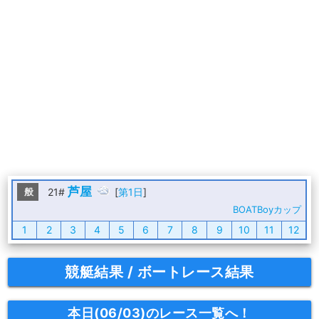
芦屋
般
21#
[
第1日
]
BOATBoyカップ
1
2
3
4
5
6
7
8
9
10
11
12
競艇結果 / ボートレース結果
本日(06/03)のレース一覧へ！