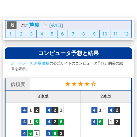
芦屋
般
21#
[
第1日
]
1
2
3
4
5
6
7
8
9
10
11
12
コンピュータ予想と結果
ボートレース 芦屋 競艇
の公式サイトのコンピュータ予想と的長の結
果を表示。
★★★★☆
信頼度
3連単
2連単