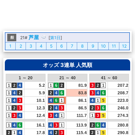
芦屋
般
21#
[
第1日
]
1
2
3
4
5
6
7
8
9
10
11
12
オッズ 3連単 人気順
1 ～ 20
21 ～ 40
41 ～ 60
5.2
81.9
207.2
5.9
83.8
208.7
10.1
86.1
223.0
12.3
86.5
246.0
12.4
111.7
274.3
16.1
113.9
280.8
17.8
115.4
290.8